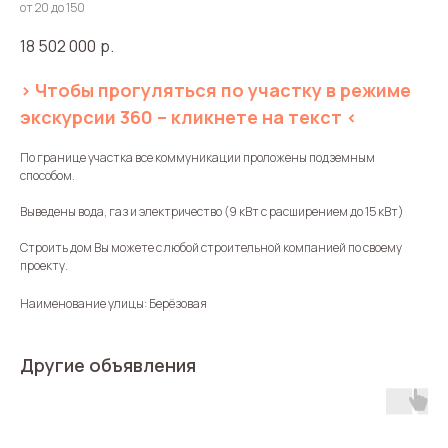
от 20 до 150
18 502 000
р.
> Чтобы прогуляться по участку в режиме
экскурсии 360 – кликнете на текст <
По границе участка все коммуникации проложены подземным
способом.
Выведены вода, газ и электричество (9 кВт с расширением до 15 кВт)
Строить дом Вы можете с любой строительной компанией по своему
проекту.
Наименование улицы: Берёзовая
Другие объявления